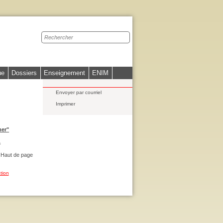
Recherche
sur
le
site
ue
Dossiers
Enseignement
ENIM
Envoyer par courriel
Imprimer
mer"
A
Haut de page
tion