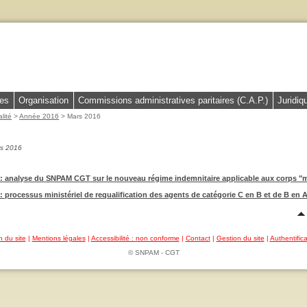
les
Organisation
Commissions administratives paritaires (C.A.P.)
Juridiq
alité
>
Année 2016
> Mars 2016
rs 2016
é : analyse du SNPAM CGT sur le nouveau régime indemnitaire applicable aux corps "
 : processus ministériel de requalification des agents de catégorie C en B et de B en 
n du site
|
Mentions légales
|
Accessibilité : non conforme
|
Contact
|
Gestion du site
|
Authentifica
© SNPAM - CGT